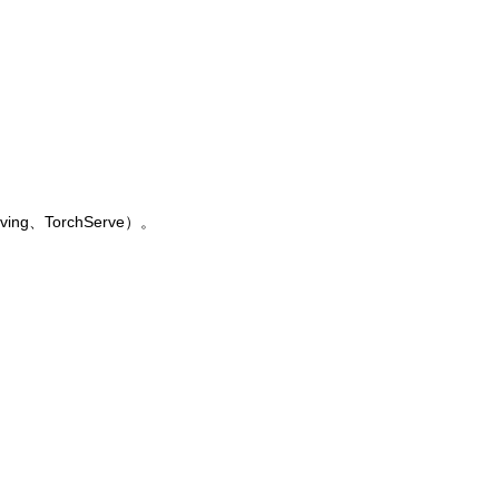
g、TorchServe）。