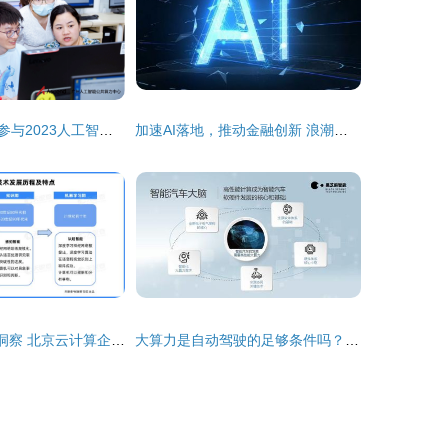
软件工程系教师参与2023人工智能师资培训升腾AI全国行广州站 聚焦人工智能基础软件开发
加速AI落地，推动金融创新 浪潮携手神州信息助力金融行业智能化转型
天眼新知 | 产业洞察 北京云计算企业的生态跃迁——从地理集聚到资本赋能的社会-技术互构
大算力是自动驾驶的足够条件吗？——从算力与软件协同看人工智能基础开发