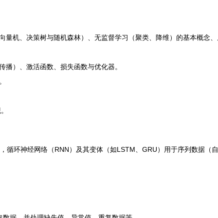
向量机、决策树与随机森林）、无监督学习（聚类、降维）的基本概念、
传播）、激活函数、损失函数与优化器。
。
观。
环神经网络（RNN）及其变体（如LSTM、GRU）用于序列数据（自然语
：
获取数据，并处理缺失值、异常值、重复数据等。